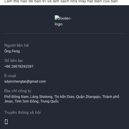
Làm thế nào để bảo trì và làm sạch nhà máy hạt điện của bạn
Người liên hệ
Ông Feng
Số liên lạc
+86 18678291597
E-mail
sdyinchengtai@gmail.com
Địa chỉ công ty
Phố Đông Nam, Làng Shidong, Thị trấn Diao, Quận Zhangqiu, Thành phố
Jinan, Tỉnh Sơn Đông, Trung Quốc
Truyền thông xã hội