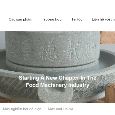
Các sản phẩm
Trường hợp
Tin tức
Liên hệ với ch
Máy nghiền bột đá điện
Máy mài lúa mì