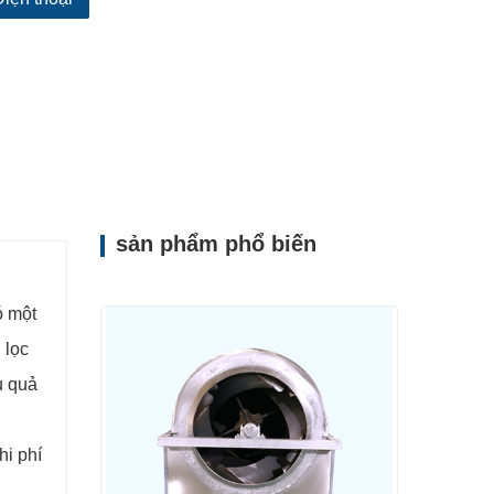
sản phẩm phổ biến
ó một
 lọc
u quả
hi phí