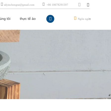
sdyinchengtai@gmail.com
+86 18678291597
úng tôi
thực tế ảo
Ngôn ngữ